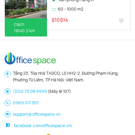
60 - 1000 m2
$10$14
Cách
11640.2 km
Tầng 23, Tòa nhà TASCO, Lô HH2-2, Đường Phạm Hùng,
Phường Từ Liêm, TP Hà Nội, Việt Nam.
(024) 73 08 9999
(Máy lẻ 107)
0969 017 557
support@officespace.vn
facebook.com/officespace.vn/