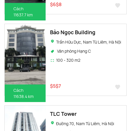
$6$8
Cách
11637.7 km
Bảo Ngọc Building
Trần Hữu Dực, Nam Từ Liêm, Hà Nội
Văn phòng Hạng C
100 - 320 m2
$5$7
Cách
11638.4 km
TLC Tower
Đường 70, Nam Từ Liêm, Hà Nội