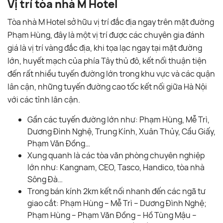
Vị trí tòa nhà M Hotel
Tòa nhà M Hotel sở hữu vị trí đắc địa ngay trên mặt đường
Phạm Hùng, đây là một vị trí được các chuyên gia đánh
giá là vị trí vàng đắc địa, khi tọa lạc ngay tại mặt đường
lớn, huyết mạch của phía Tây thủ đô, kết nối thuận tiện
đến rất nhiều tuyến đường lớn trong khu vực và các quận
lân cận, những tuyến đường cao tốc kết nối giữa Hà Nội
với các tỉnh lân cận.
Gần các tuyến đường lớn như: Phạm Hùng, Mễ Trì,
Dương Đình Nghệ, Trung Kính, Xuân Thủy, Cầu Giấy,
Phạm Văn Đồng…
Xung quanh là các tòa văn phòng chuyên nghiệp
lớn như: Kangnam, CEO, Tasco, Handico, tòa nhà
Sông Đà…
Trong bán kính 2km kết nối nhanh đến các ngã tư
giao cắt: Phạm Hùng – Mễ Trì – Dương Đình Nghệ;
Phạm Hùng – Phạm Văn Đồng – Hồ Tùng Mậu –