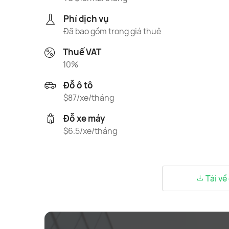
Phí dịch vụ
Đã bao gồm trong giá thuê
Thuế VAT
10%
Đỗ ô tô
$87/xe/tháng
Đỗ xe máy
$6.5/xe/tháng
Tải về