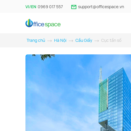
VI/EN
0969 017 557
support@officespace.vn
Trang chủ
Hà Nội
Cầu Giấy
Cục tần số