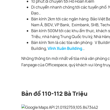
10 phút di chuyển tới Hồ Hoàn Kiếm
Di chuyển nhanh chóng tới các tuyến phố:
Đạo…
Bán kính 2km tới các ngân hàng: Bảo Việt B
Nam Á, BIDV, VP Bank, Eximbank, SHB, Te
Bán kính 500M tới các khu ẩm thực, khách sạn:
Triệu, nhà hàng Trung Quốc trư ký, Nhà Hàng
Bán kính 1km là các tòa văn phòng: V Buildi
Building,
Vĩnh Xuân Building
…
Những thông tin mới nhất về tòa nhà văn phòng c
Fanpage của Officespace, quý khách vui lòng tru
Bản đồ 110-112 Bà Triệu