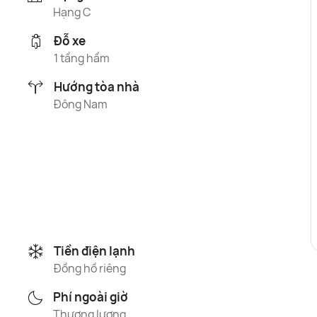
Hạng C
Đỗ xe
1 tầng hầm
Hướng tòa nhà
Đông Nam
Tiền điện lạnh
Đồng hồ riêng
Phí ngoài giờ
Thương lượng