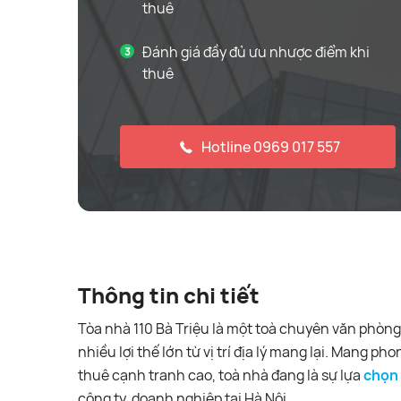
thuê
Đánh giá đầy đủ ưu nhược điểm khi
thuê
Hotline 0969 017 557
Thông tin chi tiết
Tòa nhà 110 Bà Triệu là một toà chuyên văn phòng
nhiều lợi thế lớn từ vị trí địa lý mang lại. Mang ph
thuê cạnh tranh cao, toà nhà đang là sự lựa
chọn
công ty, doanh nghiệp tại Hà Nội.