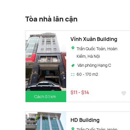
Tòa nhà lân cận
Vĩnh Xuân Building
Trần Quốc Toản, Hoàn
Kiếm, Hà Nội
Văn phòng Hạng C
60 - 170 m2
$11 - $14
Cách 0.1 km
HD Building
Trần Quốc Toản, Hoàn