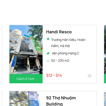
Handi Resco
Trương Hán Siêu, Hoàn
Kiếm, Hà Nội
Văn phòng Hạng C
92 - 230 m2
$12 - $14
Cách 0.1 km
92 Thợ Nhuộm
Building