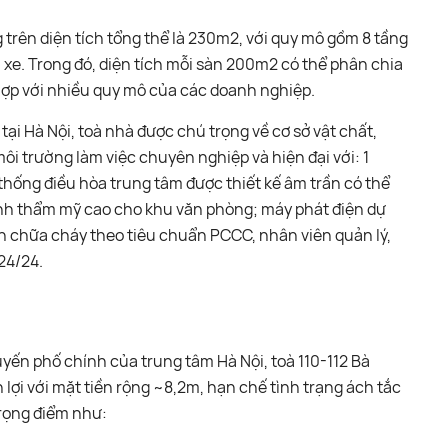
 trên diện tích tổng thể là 230m2, với quy mô gồm 8 tầng
 xe. Trong đó, diện tích mỗi sàn 200m2 có thể phân chia
hợp với nhiều quy mô của các doanh nghiệp.
ại Hà Nội, toà nhà được chú trọng về cơ sở vật chất,
ôi trường làm việc chuyên nghiệp và hiện đại với: 1
thống điều hòa trung tâm được thiết kế âm trần có thể
ính thẩm mỹ cao cho khu văn phòng; máy phát điện dự
h chữa cháy theo tiêu chuẩn PCCC, nhân viên quản lý,
24/24.
 tuyến phố chính của trung tâm Hà Nội, toà 110-112 Bà
lợi với mặt tiền rộng ~8,2m, hạn chế tình trạng ách tắc
trọng điểm như: