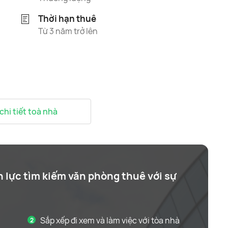
Thời hạn thuê
Từ 3 năm trở lên
 chi tiết toà nhà
n lực tìm kiếm văn phòng thuê với sự
Sắp xếp đi xem và làm việc với tòa nhà