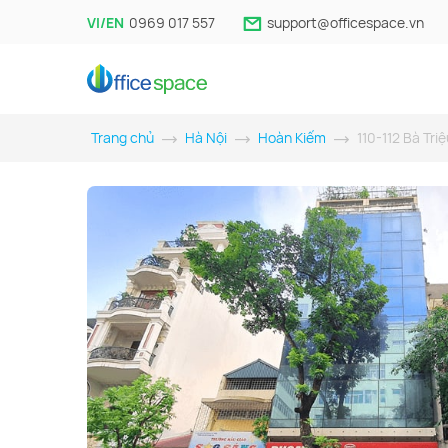
VI/EN
0969 017 557
support@officespace.vn
Trang chủ
Hà Nội
Hoàn Kiếm
110-112 Bà Triệ