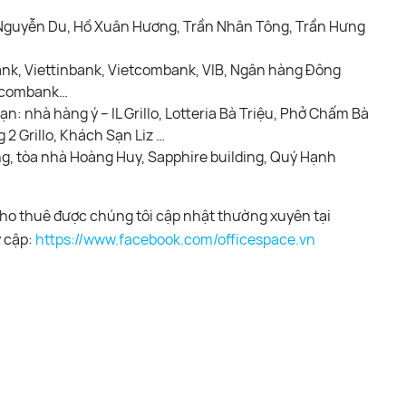
 Nguyễn Du, Hồ Xuân Hương, Trần Nhân Tông, Trần Hưng
ank, Viettinbank, Vietcombank, VIB, Ngân hàng Đông
chcombank…
 nhà hàng ý – IL Grillo, Lotteria Bà Triệu, Phở Chấm Bà
 2 Grillo, Khách Sạn Liz …
ng, tòa nhà Hoàng Huy, Sapphire building, Quý Hạnh
ho thuê được chúng tôi cập nhật thường xuyên tại
y cập:
https://www.facebook.com/officespace.vn