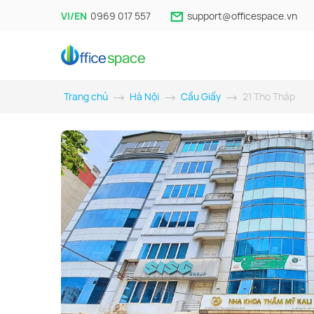
VI/EN
0969 017 557
support@officespace.vn
Trang chủ
Hà Nội
Cầu Giấy
21 Thọ Tháp