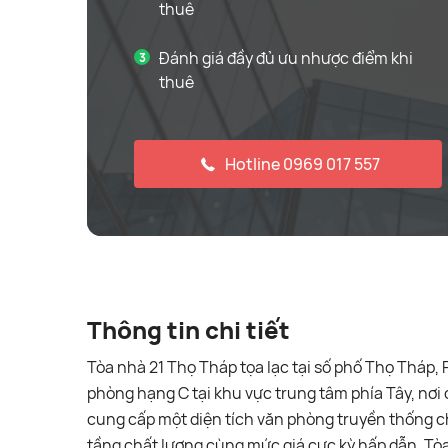
thuê
Đánh giá đầy đủ ưu nhược điểm khi
thuê
Hotline 0969 017 557
Thông tin chi tiết
Tòa nhà 21 Thọ Tháp tọa lạc tại số phố Thọ Tháp,
phòng hạng C tại khu vực trung tâm phía Tây, nơi
cung cấp một diện tích văn phòng truyền thống cho
tầng chất lượng cùng mức giá cực kỳ hấp dẫn. Tò