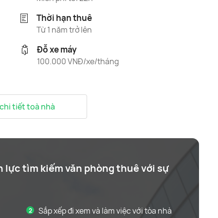
Thời hạn thuê
Từ 1 năm trở lên
Đỗ xe máy
100.000 VNĐ/xe/tháng
 chi tiết toà nhà
n lực tìm kiếm văn phòng thuê với sự
Sắp xếp đi xem và làm việc với tòa nhà