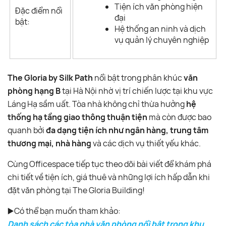
Tiện ích văn phòng hiện
Đặc điểm nổi
đại
bật:
Hệ thống an ninh và dịch
vụ quản lý chuyên nghiệp
The Gloria by Silk Path
nổi bật trong phân khúc
văn
phòng hạng B
tại Hà Nội nhờ vị trí chiến lược tại khu vực
Láng Hạ sầm uất. Tòa nhà không chỉ thừa hưởng
hệ
thống hạ tầng giao thông thuận tiện
mà còn được bao
quanh bởi
đa dạng tiện ích như ngân hàng, trung tâm
thương mại, nhà hàng
và các dịch vụ thiết yếu khác.
Cùng Officespace tiếp tục theo dõi bài viết để khám phá
chi tiết về tiện ích, giá thuê và những lợi ích hấp dẫn khi
đặt văn phòng tại The Gloria Building!
▶️Có thể bạn muốn tham khảo:
Danh sách các tòa nhà văn phòng nổi bật trong khu