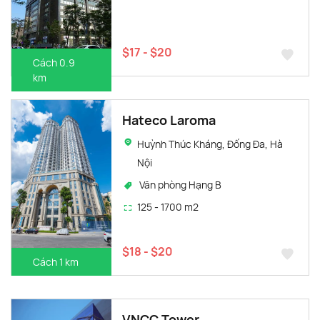
$17 - $20
Cách 0.9
km
Hateco Laroma
Huỳnh Thúc Kháng, Đống Đa, Hà
Nội
Văn phòng Hạng B
125 - 1700 m2
$18 - $20
Cách 1 km
VNCC Tower