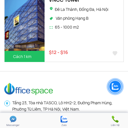
Đê La Thành, Đống Đa, Hà Nội
Văn phòng Hạng B
65 - 1000 m2
$12 - $16
Cách 1 km
Tầng 23, Tòa nhà TASCO, Lô HH2-2, Đường Phạm Hùng,
Phường Từ Liêm, TP Hà Nội, Việt Nam.
(024) 73 08 9999
(Máy lẻ 107)
Messenger
Zalo
Liên hệ