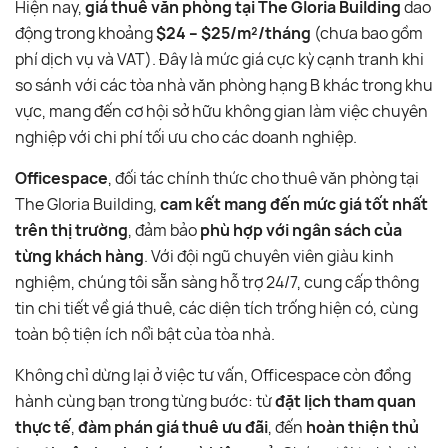
Hiện nay,
giá thuê văn phòng tại The Gloria Building
dao
động trong khoảng
$24 – $25/m²/tháng
(chưa bao gồm
phí dịch vụ và VAT). Đây là mức giá cực kỳ cạnh tranh khi
so sánh với các tòa nhà văn phòng hạng B khác trong khu
vực, mang đến cơ hội sở hữu không gian làm việc chuyên
nghiệp với chi phí tối ưu cho các doanh nghiệp.
Officespace
, đối tác chính thức cho thuê văn phòng tại
The Gloria Building,
cam kết mang đến mức giá tốt nhất
trên thị trường
, đảm bảo
phù hợp với ngân sách của
từng khách hàng
. Với đội ngũ chuyên viên giàu kinh
nghiệm, chúng tôi sẵn sàng hỗ trợ 24/7, cung cấp thông
tin chi tiết về giá thuê, các diện tích trống hiện có, cùng
toàn bộ tiện ích nổi bật của tòa nhà.
Không chỉ dừng lại ở việc tư vấn, Officespace còn đồng
hành cùng bạn trong từng bước: từ
đặt lịch tham quan
thực tế
,
đàm phán giá thuê ưu đãi
, đến
hoàn thiện thủ