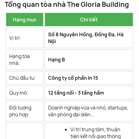
Tổng quan tòa nhà The Gloria Building
Hạng mục
Chi tiết
Số 8 Nguyên Hồng, Đống Đa, Hà
Vị trí:
Nội
Hạng tòa
Hạng B
nhà:
Chủ đầu tư:
Công ty cổ phần In 15
Quy mô:
12 tầng nổi - 3 tầng hầm
Đối tượng
Doanh nghiệp vừa và nhỏ, startups,
phù hợp:
văn phòng đại diện...
Vị trí trung tâm, thuận
tiện kết nối giao thông