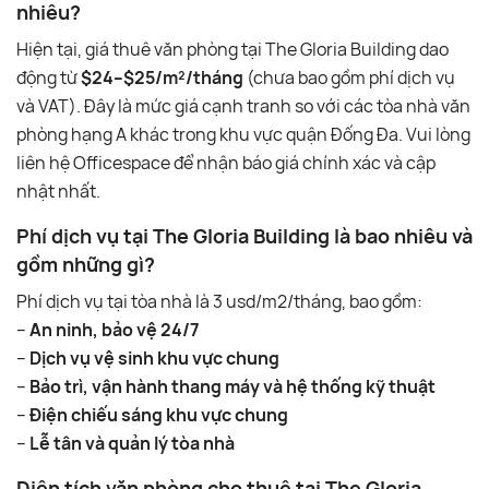
nhiêu?
Hiện tại, giá thuê văn phòng tại The Gloria Building dao
động từ
$24–$25/m²/tháng
(chưa bao gồm phí dịch vụ
và VAT). Đây là mức giá cạnh tranh so với các tòa nhà văn
phòng hạng A khác trong khu vực quận Đống Đa. Vui lòng
liên hệ Officespace để nhận báo giá chính xác và cập
nhật nhất.
Phí dịch vụ tại The Gloria Building là bao nhiêu và
gồm những gì?
Phí dịch vụ tại tòa nhà là 3 usd/m2/tháng, bao gồm:
–
An ninh, bảo vệ 24/7
–
Dịch vụ vệ sinh khu vực chung
–
Bảo trì, vận hành thang máy và hệ thống kỹ thuật
–
Điện chiếu sáng khu vực chung
–
Lễ tân và quản lý tòa nhà
Diện tích văn phòng cho thuê tại The Gloria