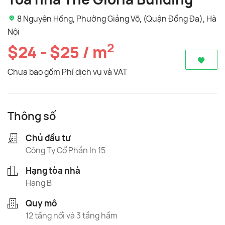
8 Nguyên Hồng, Phường Giảng Võ, (Quận Đống Đa), Hà
Nội
2
$24 - $25 / m
Chưa bao gồm Phí dịch vụ và VAT
Thông số
Chủ đầu tư
Công Ty Cổ Phần In 15
Hạng tòa nhà
Hạng B
Quy mô
12 tầng nổi và 3 tầng hầm