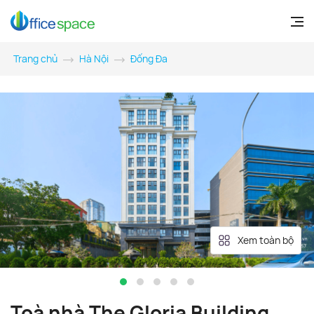
Trang chủ
Hà Nội
Đống Đa
Xem toàn bộ
Toà nhà The Gloria Building