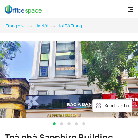
Trang chủ
Hà Nội
Hai Bà Trưng
Xem toàn bộ
Toà nhà Sapphire Building