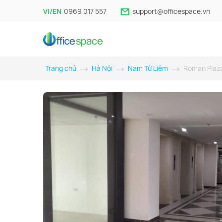
VI/EN
0969 017 557
support@officespace.vn
Trang chủ
Hà Nội
Nam Từ Liêm
Roman Plaz