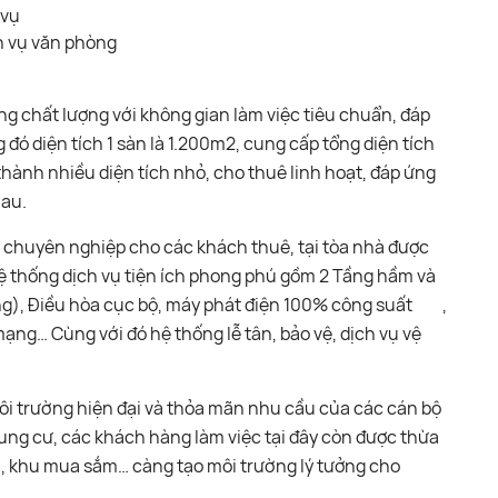
 vụ
ch vụ văn phòng
ng chất lượng với không gian làm việc tiêu chuẩn, đáp
đó diện tích 1 sàn là 1.200m2, cung cấp tổng diện tích
thành nhiều diện tích nhỏ, cho thuê linh hoạt, đáp ứng
hau.
 chuyên nghiệp cho các khách thuê, tại tòa nhà được
hệ thống dịch vụ tiện ích phong phú gồm 2 Tầng hầm và
ang), Điều hòa cục bộ, máy phát điện 100% công suất ,
ng… Cùng với đó hệ thống lễ tân, bảo vệ, dịch vụ vệ
môi trường hiện đại và thỏa mãn nhu cầu của các cán bộ
ng cư, các khách hàng làm việc tại đây còn được thừa
n, khu mua sắm… càng tạo môi trường lý tưởng cho