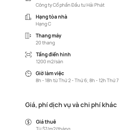
Công ty Cổ phần Đầu tư Hải Phát
Hạng tòa nhà
Hạng C
Thang máy
20 thang
Tầng điển hình
1200 m2/sàn
Giờ làm việc
8h - 18h từ Thứ 2 - Thứ 6; 8h - 12h Thứ 7
Giá, phí dịch vụ và chi phí khác
Giá thuê
Từ $7/m2/tháng