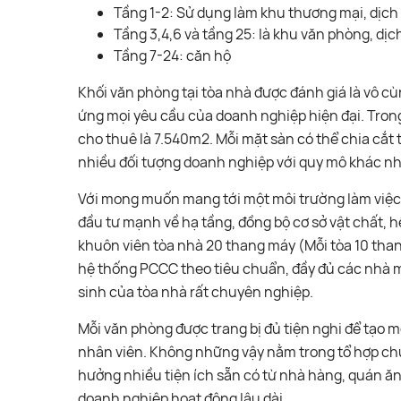
Tầng 1-2: Sử dụng làm khu thương mại, dịch
Tầng 3,4,6 và tầng 25: là khu văn phòng, dị
Tầng 7-24: căn hộ
Khối văn phòng tại tòa nhà được đánh giá là vô cù
ứng mọi yêu cầu của doanh nghiệp hiện đại. Trong 
cho thuê là 7.540m2. Mỗi mặt sàn có thể chia cắt 
nhiều đối tượng doanh nghiệp với quy mô khác n
Với mong muốn mang tới một môi trường làm việc
đầu tư mạnh về hạ tầng, đồng bộ cơ sở vật chất, 
khuôn viên tòa nhà 20 thang máy (Mỗi tòa 10 th
hệ thống PCCC theo tiêu chuẩn, đầy đủ các nhà mạ
sinh của tòa nhà rất chuyên nghiệp.
Mỗi văn phòng được trang bị đủ tiện nghi để tạo 
nhân viên. Không những vậy nằm trong tổ hợp chu
hưởng nhiều tiện ích sẵn có từ nhà hàng, quán ă
doanh nghiệp hoạt động lâu dài.