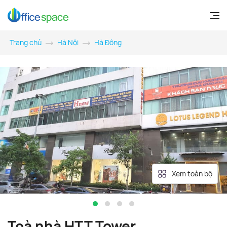
Trang chủ
Hà Nội
Hà Đông
Xem toàn bộ
Toà nhà HTT Tower