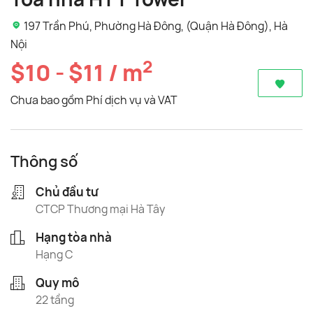
197 Trần Phú, Phường Hà Đông, (Quận Hà Đông), Hà
Nội
2
$10 - $11 / m
Chưa bao gồm Phí dịch vụ và VAT
Thông số
Chủ đầu tư
CTCP Thương mại Hà Tây
Hạng tòa nhà
Hạng C
Quy mô
22 tầng