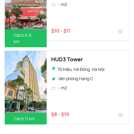
- m2
$10 - $11
Cách 0.9
km
HUD3 Tower
Tô Hiệu, Hà Đông, Hà Nội
Văn phòng Hạng C
- m2
$8 - $10
Cách 1.1 km