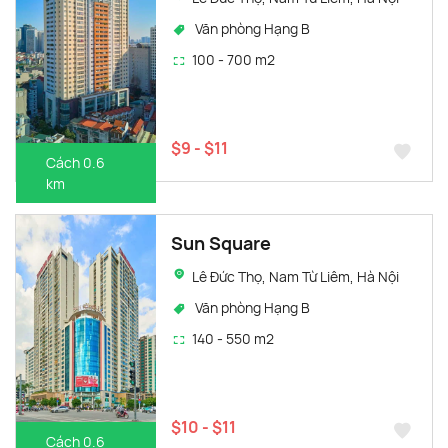
Văn phòng Hạng B
100 - 700 m2
$9 - $11
Cách 0.6
km
Sun Square
Lê Đức Thọ, Nam Từ Liêm, Hà Nội
Văn phòng Hạng B
140 - 550 m2
$10 - $11
Cách 0.6