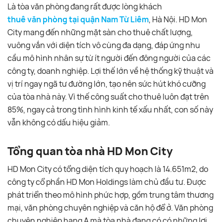
Là tòa văn phòng đang rất được lòng khách
thuê văn phòng tại quận Nam Từ Liêm
, Hà Nội. HD Mon
City mang đến những mặt sàn cho thuê chất lượng,
vuông vắn với diện tích vô cùng đa dạng, đáp ứng nhu
cầu mô hình nhân sự từ ít người đến đông người của các
công ty, doanh nghiệp. Lợi thế lớn về hệ thống kỹ thuật và
vị trí ngay ngã tư đường lớn, tạo nên sức hút khó cưỡng
của tòa nhà này. Vì thế công suất cho thuê luôn đạt trên
85%, ngay cả trong tình hình kinh tế xấu nhất, con số này
vẫn không có dấu hiệu giảm.
Tổng quan tòa nhà HD Mon City
HD Mon City có tổng diện tích quy hoạch là 14.651m2, do
công ty cổ phần HD Mon Holdings làm chủ đầu tư. Được
phát triển theo mô hình phức hợp, gồm trung tâm thương
mại, văn phòng chuyên nghiệp và căn hộ để ở. Văn phòng
chuyên nghiệp hạng A mà tòa nhà đang có có những lợi