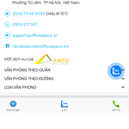
Phường Từ Liêm, TP Hà Nội, Việt Nam.
(024) 73 08 9999
(Máy lẻ 107)
0969 017 557
support@officespace.vn
facebook.com/officespace.vn/
Một dịch vụ của
VĂN PHÒNG THEO QUẬN
VĂN PHÒNG THEO ĐƯỜNG
LOẠI VĂN PHÒNG
Copyright 2026 | Officespace.vn. All Rights Reserved
Chính sách bảo mật
Điều khoản sử dụng
Messenger
Zalo
Liên hệ