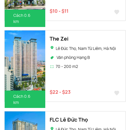
$10 - $11
Cách 0.6
km
The Zei
Lê Đức Thọ, Nam Từ Liêm, Hà Nội
Văn phòng Hạng B
70 - 200 m2
$22 - $23
Cách 0.6
km
FLC Lê Đức Thọ
Lê Đức Thọ, Nam Từ Liêm, Hà Nội