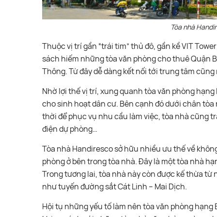
Tòa nhà Handir
Thuộc vị trí gần “trái tim” thủ đô, gần kề VIT To
sách hiếm những tòa văn phòng cho thuê Quận Ba
Thông. Từ đây dễ dàng kết nối tới trung tâm cũng
Nhờ lợi thế vị trí, xung quanh tòa văn phòng hạng
cho sinh hoạt dân cư. Bên cạnh đó dưới chân tòa
thời để phục vụ nhu cầu làm việc, tòa nhà cũng tr
điện dự phòng…
Tòa nhà Handiresco sở hữu nhiều ưu thế về không 
phòng ở bên trong tòa nhà. Đây là một tòa nhà hạn
Trong tương lai, tòa nhà này còn được kế thừa t
như tuyến đường sắt Cát Linh – Mai Dịch.
Hội tụ những yếu tố làm nên tòa văn phòng hạng 