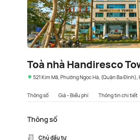
Toà nhà Handiresco To
521 Kim Mã, Phường Ngọc Hà, (Quận Ba Đình), 
Thông số
Giá - Biểu phí
Thông tin chi tiết
Thông số
Chủ đầu tư