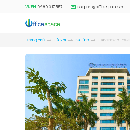
VI/EN
0969 017 557
support@officespace.vn
Trang chủ
Hà Nội
Ba Đình
Handiresco Towe