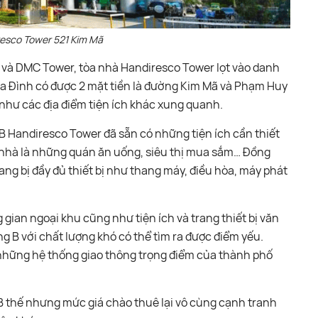
esco Tower 521 Kim Mã
wer và DMC Tower, tòa nhà Handiresco Tower lọt vào danh
 Đình có được 2 mặt tiền là đường Kim Mã và Phạm Huy
 như các địa điểm tiện ích khác xung quanh.
 B Handiresco Tower đã sẵn có những tiện ích cần thiết
 nhà là những quán ăn uống, siêu thị mua sắm… Đồng
ang bị đầy đủ thiết bị như thang máy, điều hòa, máy phát
gian ngoại khu cũng như tiện ích và trang thiết bị văn
g B với chất lượng khó có thể tìm ra được điểm yếu.
ừ những hệ thống giao thông trọng điểm của thành phố
B thế nhưng mức giá chào thuê lại vô cùng cạnh tranh