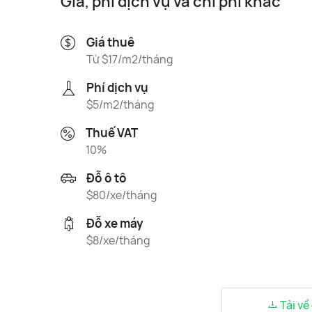
Giá, phí dịch vụ và chi phí khác
Giá thuê
Từ $17/m2/tháng
Phí dịch vụ
$5/m2/tháng
Thuế VAT
10%
Đỗ ô tô
$80/xe/tháng
Đỗ xe máy
$8/xe/tháng
Tải về