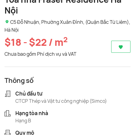
Nội
C5 Đỗ Nhuận, Phường Xuân Đỉnh, (Quận Bắc Từ Liêm),
Hà Nội
2
$18 - $22 / m
Chưa bao gồm Phí dịch vụ và VAT
Thông số
Chủ đầu tư
CTCP Thép và Vật tư công nghiệp (Simco)
Hạng tòa nhà
Hạng B
Quy mô