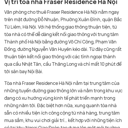
Vị trí tòa nhà Fraser Residence Hà Nội
Văn phòng cho thuê Fraser Residence Hà Nội nằm ngay
trên mặt đường Đỗ Nhuận, Phường Xuân Đỉnh, quận Bắc
Từ Liêm, Hà Nội. Với hệ thống giao thông thuận tiện, từ
tòa nhà có thể dễ dàng kết nối giao thông với trung tâm
Thành phố Hà Nội bằng đường Võ Chí Công, Phạm Văn
Đồng, đường Nguyễn Văn Huyên kéo dài. Từ đây cũng rất
thuận tiện kết nối giao thông với các tỉnh ngoại thành
qua cầu Nhật Tân, cầu Thăng Long và chỉ mất 10 phút để
tới sân bay Nội Bài.
Tòa nhà Fraser Residence Hà Nội nằm tại trung tâm của
những tuyến đường giao thông lớn và nằm trong khu vực
đang có xu hướng vùng kinh tế phát triển mạnh trong
những năm tới. Đặc biệt hơn nữa, xung quanh tòa nhà
sẵn có nhiều tiện ích công cộng từ nhà hàng, trung tâm
mua sắm, khu vui chơi giải trí… kết hợp với những tiện ích
có tại khu Ngoại Giao Đoàn tạo dựng lên một môi trường