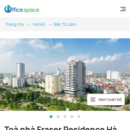
Trang chủ
Hà Nội
Bắc Từ Liêm
Xem toàn bộ
Toà nhà Fraser Residence Hà