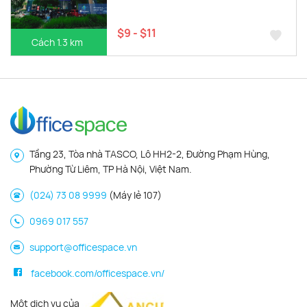
$9 - $11
Cách 1.3 km
Tầng 23, Tòa nhà TASCO, Lô HH2-2, Đường Phạm Hùng,
Phường Từ Liêm, TP Hà Nội, Việt Nam.
(024) 73 08 9999
(Máy lẻ 107)
0969 017 557
support@officespace.vn
facebook.com/officespace.vn/
Một dịch vụ của