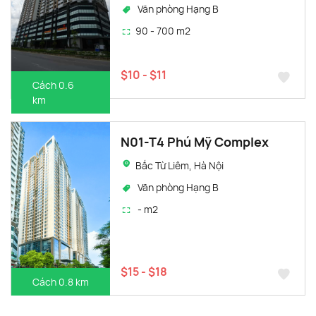
Văn phòng Hạng B
90 - 700 m2
$10 - $11
Cách 0.6
km
N01-T4 Phú Mỹ Complex
Bắc Từ Liêm, Hà Nội
Văn phòng Hạng B
- m2
$15 - $18
Cách 0.8 km