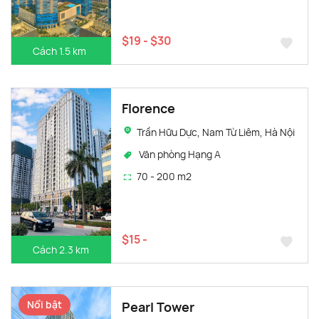
$19 - $30
Cách 1.5 km
Florence
Trần Hữu Dực, Nam Từ Liêm, Hà Nội
Văn phòng Hạng A
70 - 200 m2
$15 -
Cách 2.3 km
Nổi bật
Pearl Tower