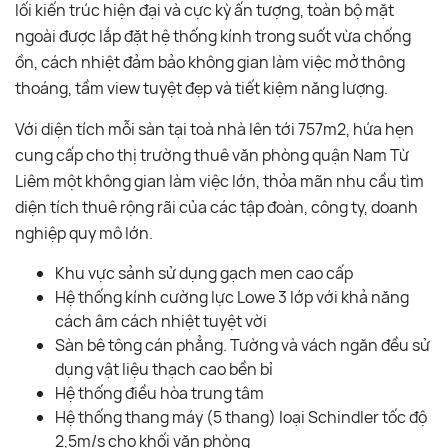
lối kiến trúc hiện đại và cực kỳ ấn tượng, toàn bộ mặt
ngoài được lắp đặt hệ thống kính trong suốt vừa chống
ồn, cách nhiệt đảm bảo không gian làm việc mở thông
thoáng, tầm view tuyệt đẹp và tiết kiệm năng lượng.
Với diện tích mỗi sàn tại toà nhà lên tới 757m2, hứa hẹn
cung cấp cho thị trường thuê văn phòng quận Nam Từ
Liêm một không gian làm việc lớn, thỏa mãn nhu cầu tìm
diện tích thuê rộng rãi của các tập đoàn, công ty, doanh
nghiệp quy mô lớn.
Khu vực sảnh sử dụng gạch men cao cấp
Hệ thống kính cường lực Lowe 3 lớp với khả năng
cách âm cách nhiệt tuyệt vời
Sàn bê tông cán phẳng. Tường và vách ngăn đều sử
dụng vật liệu thạch cao bền bỉ
Hệ thống điều hòa trung tâm
Hệ thống thang máy (5 thang) loại Schindler tốc độ
2,5m/s cho khối văn phòng