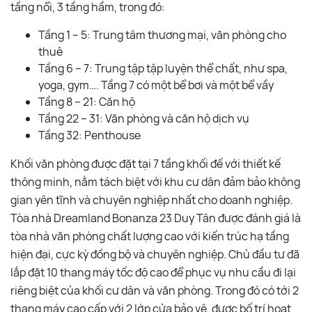
tầng nổi, 3 tầng hầm, trong đó:
Tầng 1 – 5: Trung tâm thương mại, văn phòng cho
thuê
Tầng 6 – 7: Trung tập tập luyện thể chất, như spa,
yoga, gym…. Tầng 7 có một bể bơi và một bể vầy
Tầng 8 – 21: Căn hộ
Tầng 22 – 31: Văn phòng và căn hộ dịch vụ
Tầng 32: Penthouse
Khối văn phòng được đặt tại 7 tầng khối đế với thiết kế
thông minh, nằm tách biệt với khu cư dân đảm bảo không
gian yên tĩnh và chuyên nghiệp nhất cho doanh nghiệp.
Tòa nhà Dreamland Bonanza 23 Duy Tân được đánh giá là
tòa nhà văn phòng chất lượng cao với kiến trúc hạ tầng
hiện đại, cực kỳ đồng bộ và chuyên nghiệp. Chủ đầu tư đã
lắp đặt 10 thang máy tốc độ cao để phục vụ nhu cầu đi lại
riêng biệt của khối cư dân và văn phòng. Trong đó có tới 2
thang máy cao cấp với 2 lớp cửa bảo vệ, được bố trí hoạt