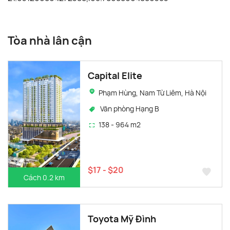
Tòa nhà lân cận
Capital Elite
Phạm Hùng, Nam Từ Liêm, Hà Nội
Văn phòng Hạng B
138 - 964 m2
$17 - $20
Cách 0.2 km
Toyota Mỹ Đình