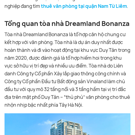
nghiệp đang tìm
thuê văn phòng tại quận Nam Từ Liêm
.
Tổng quan tòa nhà Dreamland Bonanza
Tòa nhà Dreamland Bonanza là tổ hợp căn hộ chung cư
kết hợp với văn phòng. Tòa nhà là dự án duy nhất được
hoàn thành và đi vào hoạt động tại khu vực Duy Tân trong
năm 2020, được đánh giá là tổ hợp hiếm hoi trong khu
vực sở hữu vị trí đẹp và nhiều ưu điểm. Tòa nhà do Liên
danh Công ty Cổ phần Xây lắp giao thông công chính và
Công ty Cổ phần Đầu tư Bất động sản Vinaland làm chủ
đầu tư với quy mô 32 tầng nổi và 3 tầng hầm tại vị trí đắc
địa trên mặt phố Duy Tân – “thủ phủ” văn phòng cho thuê
nhộn nhịp bậc nhất phía Tây Hà Nội.