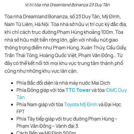
Vị trí tòa nhà Dreamland Bonanza 23 Duy Tân
Tòa nhà Dreamland Bonanza, số 23 Duy Tân, Mỹ Đình,
Nam Từ Liêm, Hà Nội. Tòa nhà sở hữu vị trí cực kỳ đắc địa,
khi chỉ cách trục đường Phạm Hùng khoảng 100m. Tòa
nhà sở hữu mặt tiền rộng lớn, gần với nhiều nút giao
thông trọng điểm như Phạm Hùng, Xuân Thủy, Cầu Giấy,
Trần Thái Tông, Hoàng Quốc Việt, Phạm Văn Đồng… Từ
đây có thể kết nối tới mọi khu vực trung tâm thành phố
cũng như những khu vực lân cận.
Phía Bắc đối diện là nhà máy nước Mai Dịch
Phía Đông giáp với tòa
TTC Tower
và tòa
IDMC Duy
Tân
Phía Nam giáp với tòa
Toyota Mỹ Đình
và Đại Học
FPT
Phía Tây tiếp giáp với trục đường Phạm Hùng –
Phạm Văn Đồng – Vành đai 3.
Cách Bến xe Mỹ Đình 500m