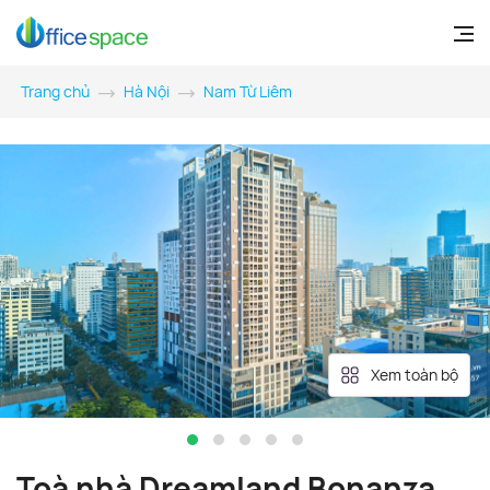
Trang chủ
Hà Nội
Nam Từ Liêm
Xem toàn bộ
Toà nhà Dreamland Bonanza