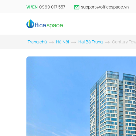
VI/EN
0969 017 557
support@officespace.vn
Trang chủ
Hà Nội
Hai Bà Trưng
Century To