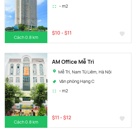
- m2
$10 - $11
Cách 0.8 km
AM Office Mễ Trì
Mễ Trì, Nam Từ Liêm, Hà Nội
Văn phòng Hạng C
- m2
$11 - $12
Cách 0.8 km