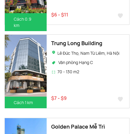
$6 - $11
Cách 0.9
km
Trung Long Building
Lê Đức Thọ, Nam Từ Liêm, Hà Nội
Văn phòng Hạng C
70 - 130 m2
$7 - $9
Cách 1 km
Golden Palace Mễ Trì