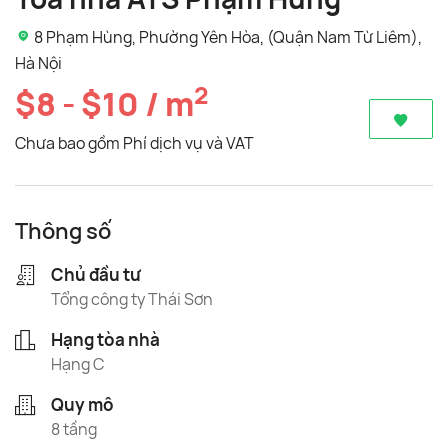
8 Phạm Hùng, Phường Yên Hòa, (Quận Nam Từ Liêm),
Hà Nội
2
$8 - $10 / m
Chưa bao gồm Phí dịch vụ và VAT
Thông số
Chủ đầu tư
Tổng công ty Thái Sơn
Hạng tòa nhà
Hạng C
Quy mô
8 tầng