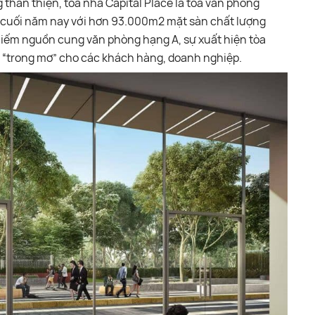
thân thiện, tòa nhà Capital Place là tòa văn phòng
ng cuối năm nay với hơn 93.000m2 mặt sàn chất lượng
 hiếm nguồn cung văn phòng hạng A, sự xuất hiện tòa
c “trong mơ” cho các khách hàng, doanh nghiệp.