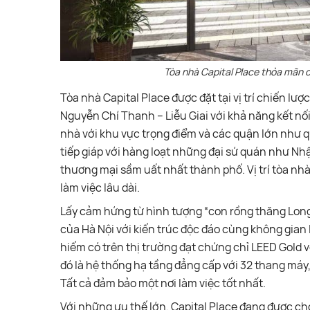
Tòa nhà Capital Place thỏa mãn 
Tòa nhà Capital Place được đặt tại vị trí chiến lư
Nguyễn Chí Thanh – Liễu Giai với khả năng kết nối 
nhà với khu vực trọng điểm và các quận lớn như q
tiếp giáp với hàng loạt những đại sứ quán như Nh
thương mại sầm uất nhất thành phố. Vị trí tòa nhà
làm việc lâu dài.
Lấy cảm hứng từ hình tượng “con rồng thăng Long”
của Hà Nội với kiến trúc độc đáo cùng không gian
hiếm có trên thị trường đạt chứng chỉ LEED Gold 
đó là hệ thống hạ tầng đẳng cấp với 32 thang máy,
Tất cả đảm bảo một nơi làm việc tốt nhất.
Với những ưu thế lớn, Capital Place đang được chờ