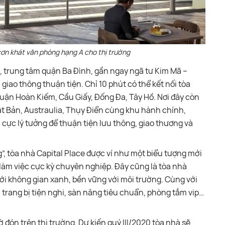
cơn khát văn phòng hạng A cho thị trường
ợc, trung tâm quận Ba Đình, gần ngay ngã tư Kim Mã –
giao thông thuận tiện. Chỉ 10 phút có thể kết nối tòa
uận Hoàn Kiếm, Cầu Giấy, Đống Đa, Tây Hồ. Nơi đây còn
ật Bản, Austraulia, Thụy Điển cùng khu hành chính,
 cực lý tưởng để thuận tiện lưu thông, giao thương và
, tòa nhà Capital Place được ví như một biểu tượng mới
 làm việc cực kỳ chuyên nghiệp. Đây cũng là tòa nhà
với không gian xanh, bền vững với môi trường. Cùng với
 trang bị tiện nghi, sàn nâng tiêu chuẩn, phòng tắm vip…
 đón trên thị trường. Dự kiến quý III/2020 tòa nhà sẽ