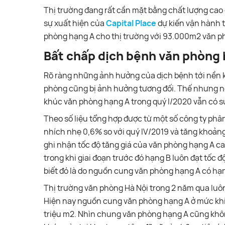
Thị trường đang rất cần mặt bằng chất lượng cao
sự xuất hiện của
Capital Place
dự kiến vận hành t
phòng hạng A cho thị trường với 93.000m2 văn p
Bất chấp dịch bệnh văn phòng 
Rõ ràng những ảnh hưởng của dịch bệnh tới nền ki
phòng cũng bị ảnh hưởng tương đối. Thế nhưng n
khúc văn phòng hạng A trong quý I/2020 vẫn có s
Theo số liệu tổng hợp được từ một số công ty phân
nhích nhẹ 0,6% so với quý IV/2019 và tăng khoảng
ghi nhận tốc độ tăng giá của văn phòng hạng A c
trong khi giai đoạn trước đó hạng B luôn đạt tốc đ
biết đó là do nguồn cung văn phòng hạng A có hạn t
Thị trường văn phòng Hà Nội trong 2 năm qua luôn
Hiện nay nguồn cung văn phòng hạng A ở mức khi
triệu m2. Nhìn chung văn phòng hạng A cũng khô