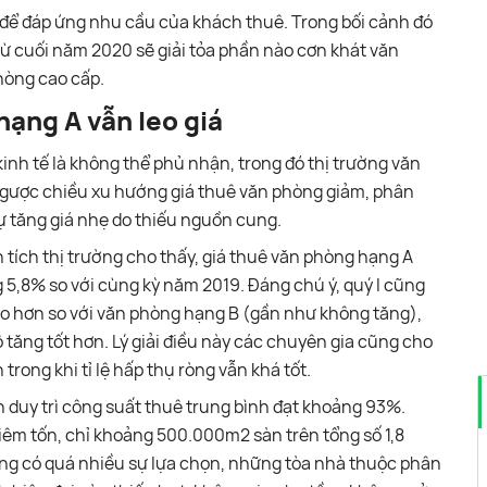
 để đáp ứng nhu cầu của khách thuê. Trong bối cảnh đó
ừ cuối năm 2020 sẽ giải tỏa phần nào cơn khát văn
hòng cao cấp.
hạng A vẫn leo giá
nh tế là không thể phủ nhận, trong đó thị trường văn
gược chiều xu hướng giá thuê văn phòng giảm, phân
ự tăng giá nhẹ do thiếu nguồn cung.
 tích thị trường cho thấy, giá thuê văn phòng hạng A
 5,8% so với cùng kỳ năm 2019. Đáng chú ý, quý I cũng
ao hơn so với văn phòng hạng B (gần như không tăng),
ộ tăng tốt hơn. Lý giải điều này các chuyên gia cũng cho
rong khi tỉ lệ hấp thụ ròng vẫn khá tốt.
 duy trì công suất thuê trung bình đạt khoảng 93%.
êm tốn, chỉ khoảng 500.000m2 sàn trên tổng số 1,8
ng có quá nhiều sự lựa chọn, những tòa nhà thuộc phân