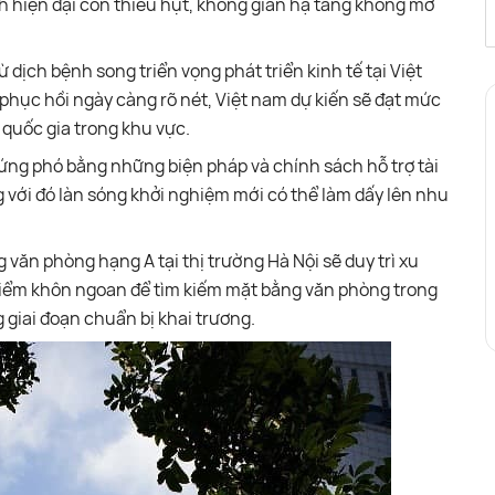
ch hiện đại còn thiếu hụt, không gian hạ tầng không mở
dịch bệnh song triển vọng phát triển kinh tế tại Việt
phục hồi ngày càng rõ nét, Việt nam dự kiến sẽ đạt mức
quốc gia trong khu vực.
ứng phó bằng những biện pháp và chính sách hỗ trợ tài
g với đó làn sóng khởi nghiệm mới có thể làm dấy lên nhu
 văn phòng hạng A tại thị trường Hà Nội sẽ duy trì xu
i điểm khôn ngoan để tìm kiếm mặt bằng văn phòng trong
 giai đoạn chuẩn bị khai trương.