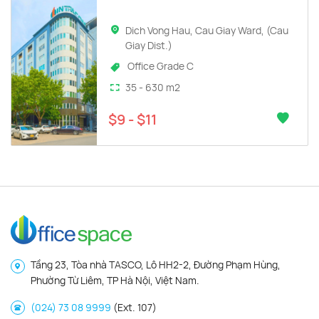
Dich Vong Hau, Cau Giay Ward, (Cau
Giay Dist.)
Office Grade C
35 - 630 m2
$9 - $11
Tầng 23, Tòa nhà TASCO, Lô HH2-2, Đường Phạm Hùng,
Phường Từ Liêm, TP Hà Nội, Việt Nam.
(024) 73 08 9999
(Ext. 107)