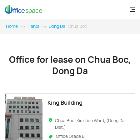
Home
Hanoi
Dong Da
Chua Boc
Office for lease on Chua Boc,
Dong Da
King Building
Chua Boc, Kim Lien Ward, (Dong Da
Dist.)
Office Grade B