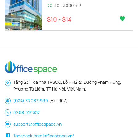
30 - 3000 m2
$10 - $14
Tầng 23, Tòa nhà TASCO, Lô HH2-2, Đường Phạm Hùng,
Phường Từ Liêm, TP Hà Nội, Việt Nam.
(024) 73 08 9999
(Ext. 107)
0969 017 557
support@officespace.vn
facebook.com/officespace.vn/